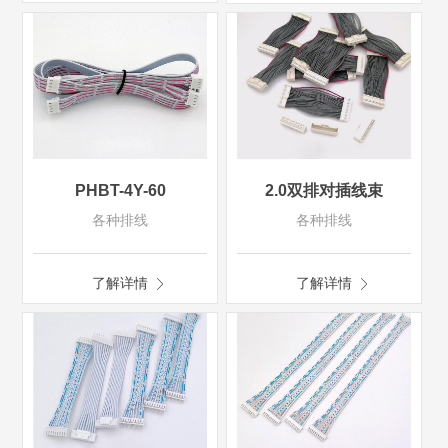
2.0双排对插线束
PHBT-4Y-60
各种排线
各种排线
了解详情
了解详情