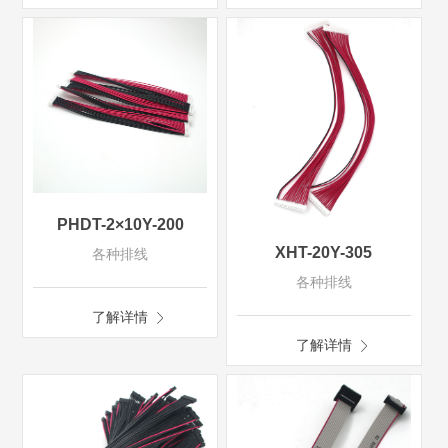
PHDT-2×10Y-200
XHT-20Y-305
各种排线
各种排线
了解详情
了解详情