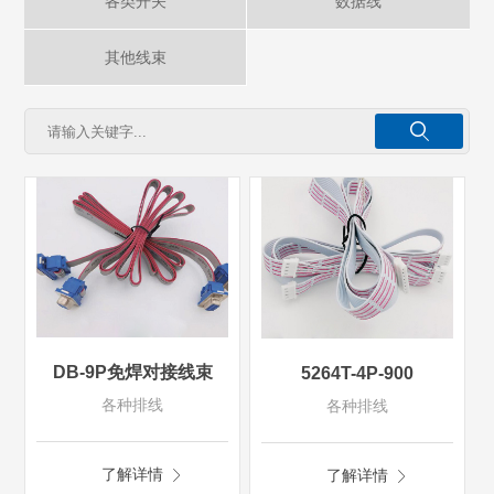
各类开关
数据线
其他线束
DB-9P免焊对接线束
5264T-4P-900
各种排线
各种排线
了解详情
了解详情