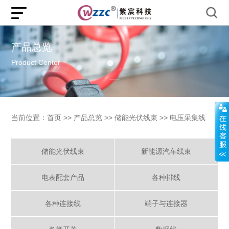
产品总览
Product Center
当前位置：
首页
>>
产品总览
>>
储能光伏线束
>>
电压采集线
储能光伏线束
新能源汽车线束
电表配套产品
各种排线
各种连接线
端子与连接器