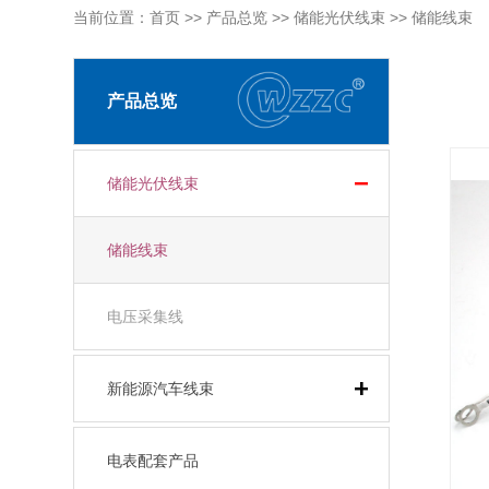
当前位置：
首页
>>
产品总览
>>
储能光伏线束
>>
储能线束
产品总览
储能光伏线束
储能线束
电压采集线
新能源汽车线束
电表配套产品