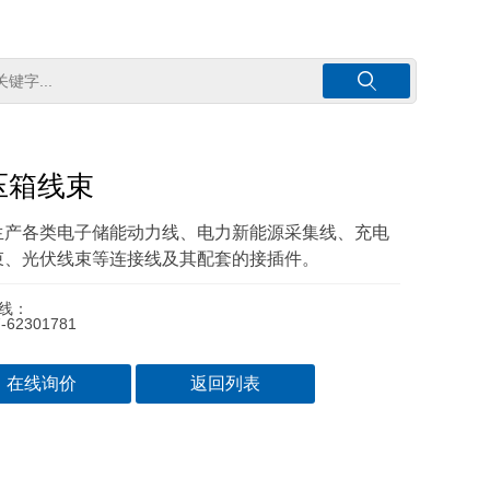
压箱线束
生产各类电子储能动力线、电力新能源采集线、充电
束、光伏线束等连接线及其配套的接插件。
线：
7-62301781
在线询价
返回列表