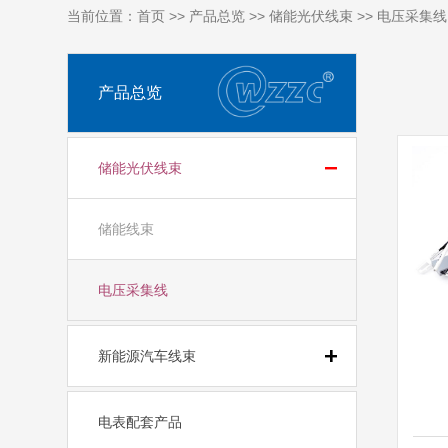
当前位置：
首页
>>
产品总览
>>
储能光伏线束
>>
电压采集线
产品总览
储能光伏线束
储能线束
电压采集线
新能源汽车线束
电表配套产品