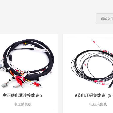
主正继电器连接线束-3
9节电压采集线束（8-
电压采集线
电压采集线