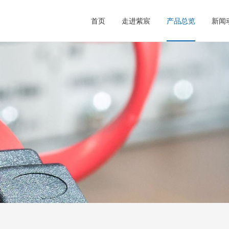
首页
走进紫宸
产品总览
新闻