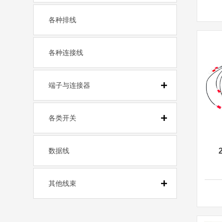
各种排线
各种连接线
端子与连接器
各类开关
数据线
其他线束