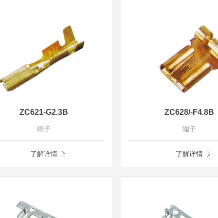
ZC621-G2.3B
ZC628/-F4.8B
端子
端子
了解详情
了解详情