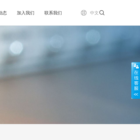
动态
加入我们
联系我们
中文