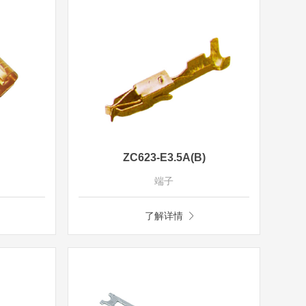
ZC623-E3.5A(B)
端子
了解详情